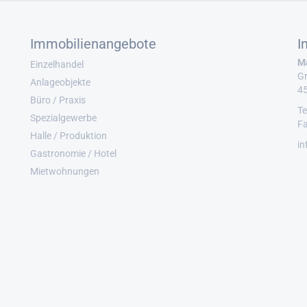
Immobilienangebote
I
Ma
Einzelhandel
Gr
Anlageobjekte
4
Büro / Praxis
Te
Spezialgewerbe
Fa
Halle / Produktion
in
Gastronomie / Hotel
Mietwohnungen